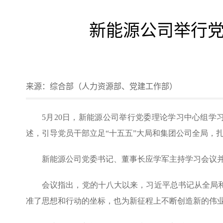
新能源公司举行
来源：
综合部（人力资源部、党建工作部）
5月20日，新能源公司举行党委理论学习中心组
述，引导党员干部立足“十五五”大局和集团公司全局，
新能源公司党委书记、董事长应学军主持学习会议
会议指出，党的十八大以来，习近平总书记从全局
准了思想和行动的坐标，也为新征程上不断创造新的伟