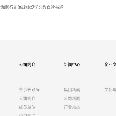
立和践行正确政绩观学习教育读书班
公司简介
新闻中心
企业
董事长致辞
集团新闻
文化
公司简介
公司新闻
成员单位
行业动态
公司领导