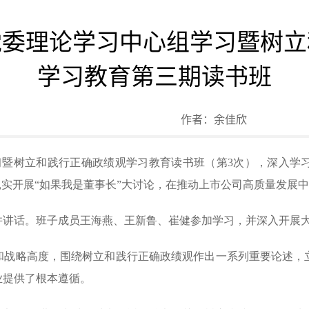
党委理论学习中心组学习暨树立
学习教育第三期读书班
作者：
余佳欣
学习暨树立和践行正确政绩观学习教育读书班（第3次），深入学
扎实开展“如果我是董事长”大讨论，在推动上市公司高质量发展
并讲话。班子成员王海燕、王新鲁、崔健参加学习，并深入开展
和战略高度，围绕树立和践行正确政绩观作出一系列重要论述，
业提供了根本遵循。