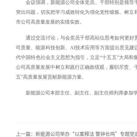
会议强调，新能源公司全体党员、干部特别是领导
突出问题，切实把学习成效转化为强化党性锻炼、树立
市公司高质量发展的实绩实效。
通过交流讨论，与会党员干部高站位思考如何更好
司质量、能源科技创新、AI技术应用等方面提出意见
代中国特色社会主义思想为指引，立足“十五五”大局
公司高质量发展中树立和践行正确政绩观，履职尽责、干
五”高质量发展贡献新能源力量。
新能源公司本部主任、副主任、副主任师列席参加
上一篇：
新能源公司举办“以案释法 警钟长鸣”专题党