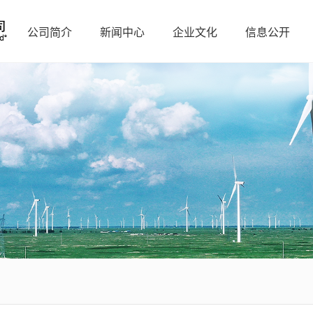
公司简介
新闻中心
企业文化
信息公开