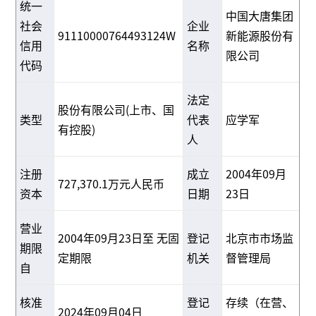
统一
中国大唐集团
社会
企业
91110000764493124W
新能源股份有
信用
名称
限公司
代码
法定
股份有限公司(上市、国
类型
代表
应学军
有控股)
人
注册
成立
2004年09月
727,370.1万元人民币
资本
日期
23日
营业
2004年09月23日至 无固
登记
北京市市场监
期限
定期限
机关
督管理局
自
核准
登记
存续（在营、
2024年09月04日