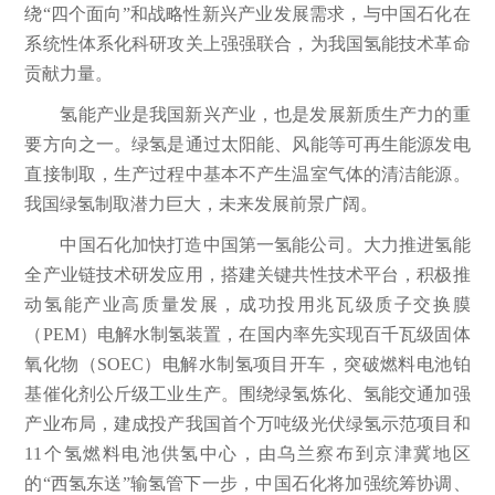
绕“四个面向”和战略性新兴产业发展需求，与中国石化在
系统性体系化科研攻关上强强联合，为我国氢能技术革命
贡献力量。
氢能产业是我国新兴产业，也是发展新质生产力的重
要方向之一。绿氢是通过太阳能、风能等可再生能源发电
直接制取，生产过程中基本不产生温室气体的清洁能源。
我国绿氢制取潜力巨大，未来发展前景广阔。
中国石化加快打造中国第一氢能公司。大力推进氢能
全产业链技术研发应用，搭建关键共性技术平台，积极推
动氢能产业高质量发展，成功投用兆瓦级质子交换膜
（PEM）电解水制氢装置，在国内率先实现百千瓦级固体
氧化物（SOEC）电解水制氢项目开车，突破燃料电池铂
基催化剂公斤级工业生产。围绕绿氢炼化、氢能交通加强
产业布局，建成投产我国首个万吨级光伏绿氢示范项目和
11个氢燃料电池供氢中心，由乌兰察布到京津冀地区
的“西氢东送”输氢管下一步，中国石化将加强统筹协调、