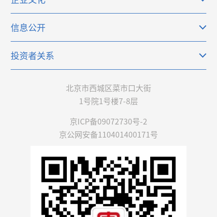
信息公开
投资者关系
北京市西城区菜市口大街
1号院1号楼7-8层
京ICP备09072730号-2
京公网安备110401400171号