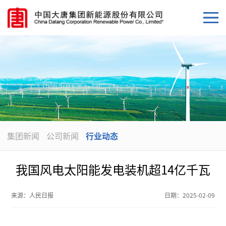
集团新闻
公司新闻
行业动态
我国风电太阳能发电装机超14亿千瓦
来源：
人民日报
日期：
2025-02-09