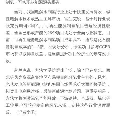
制氢，可实现从能源源头脱碳。
当前，我国电解水制氢行业正处于快速发展阶段，碱
性电解水技术成熟且主导市场。富兰克说，基于对行业现
状充分调研和评估，可再生能源制氢项目普遍经济性较
差，全国已形成产能的26个项目均处于全面亏损状态。目
前，可再生能源电解水制氢项目成本高昂，通常是化石能
源制氢成本的2—3倍。经调研分析，绿氢项目参与CCER
市场获取减排量收益，是当前提升项目经济性的最有效手
段。
富兰克说，方法学受益群体广泛，除了已在华北、西
北等风光资源富集地区布局项目的绿氢业主方外，风力、
光伏发电等新能源电站也将因市场需求扩大而间接受益，
拓宽非电利用途径，缓解新能源消纳难题。更重要的是，
方法学将刺激绿氢产能释放，下游钢铁、合成氨、炼化等
工业用户可获得稳定的绿氢来源，支持这些行业深度脱
碳。（记者李禾）