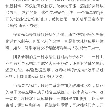
种新材料，不仅能高效捕获并储存太阳能，还能按需释放
出氢气。更妙的是，这个过程完全可逆，一个简单的“pH
开关”就能让它恢复活力，反复使用。相关成果已发表于
《自然·通讯》杂志。
绿氢作为未来能源转型的关键，通常依赖阳光的光催
化过程来制备。但阳光的间歇性一直是其大规模应用的障
碍。如今，科学家首次将储能与释氢两大功能合二为一。
团队研制的是一种水溶性智能高分子材料——一种由
不同有机单元构建而成的大分子框架，还具有特殊的氧化
还原功能。实验数据显示，这种材料的“充电”效率超过
80%，且能量能稳定储存数天之久。
当需要氢气时，只需向系统中加入酸和催化剂，储存
的电子便会立即与质子结合生成氢气，效率高达72%。这
一切都可在暗室中从容进行，无需阳光实时照射。反应结
束后，通过中和溶液，系统便能重置，再次捕获阳光，开