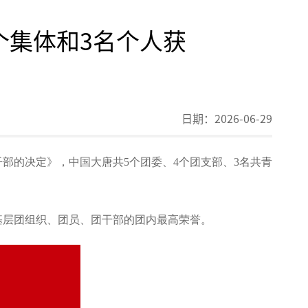
个集体和3名个人获
日期：
2026-06-29
部的决定》，中国大唐共5个团委、4个团支部、3名共青
基层团组织、团员、团干部的团内最高荣誉。