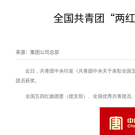
全国共青团“两红
来源：
集团公司总部
近日，共青团中央印发《共青团中央关于表彰全国五
团员获奖。
全国五四红旗团委（团支部）、全国优秀共青团员