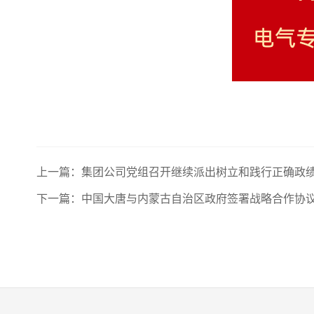
上一篇：
集团公司党组召开继续派出树立和践行正确政
下一篇：
中国大唐与内蒙古自治区政府签署战略合作协