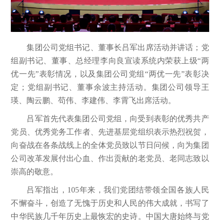
集团公司党组书记、董事长吕军出席活动并讲话；党
组副书记、董事、总经理李向良宣读系统内荣获上级“两
优一先”表彰情况，以及集团公司党组“两优一先”表彰决
定；党组副书记、董事余波主持活动。集团公司领导王
瑛、陶云鹏、苟伟、李建伟、李霄飞出席活动。
吕军首先代表集团公司党组，向受到表彰的优秀共产
党员、优秀党务工作者、先进基层党组织表示热烈祝贺，
向奋战在各条战线上的全体党员致以节日问候，向为集团
公司改革发展付出心血、作出贡献的老党员、老同志致以
崇高的敬意。
吕军指出，105年来，我们党团结带领全国各族人民
不懈奋斗，创造了无愧于历史和人民的伟大成就，书写了
中华民族几千年历史上最恢宏的史诗。中国大唐始终与党