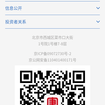
信息公开
投资者关系
北京市西城区菜市口大街
1号院1号楼7-8层
京ICP备09072730号-2
京公网安备110401400171号