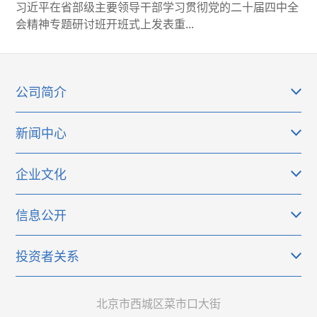
习近平在省部级主要领导干部学习贯彻党的二十届四中全
会精神专题研讨班开班式上发表重...
公司简介
新闻中心
企业文化
信息公开
投资者关系
北京市西城区菜市口大街