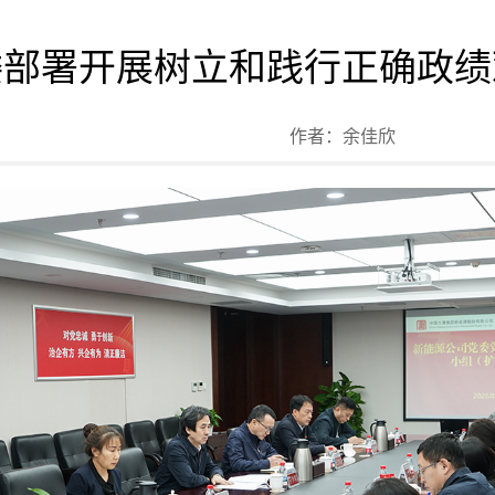
委部署开展树立和践行正确政绩
作者：
余佳欣