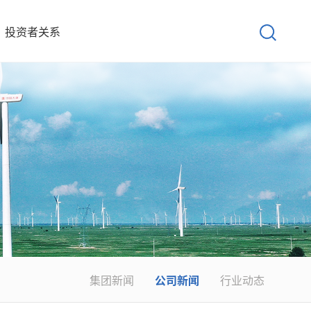
投资者关系
集团新闻
公司新闻
行业动态