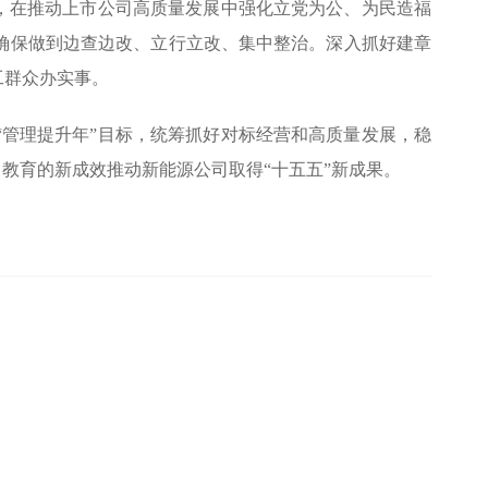
，在推动上市公司高质量发展中强化立党为公、为民造福
确保做到边查边改、立行立改、集中整治。深入抓好建章
工群众办实事。
管理提升年”目标，统筹抓好对标经营和高质量发展，稳
教育的新成效推动新能源公司取得“十五五”新成果。