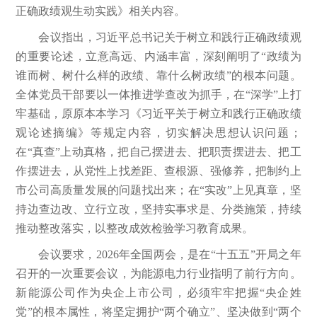
正确政绩观生动实践》相关内容。
会议指出，习近平总书记关于树立和践行正确政绩观
的重要论述，立意高远、内涵丰富，深刻阐明了“政绩为
谁而树、树什么样的政绩、靠什么树政绩”的根本问题。
全体党员干部要以一体推进学查改为抓手，在“深学”上打
牢基础，原原本本学习《习近平关于树立和践行正确政绩
观论述摘编》等规定内容，切实解决思想认识问题；
在“真查”上动真格，把自己摆进去、把职责摆进去、把工
作摆进去，从党性上找差距、查根源、强修养，把制约上
市公司高质量发展的问题找出来；在“实改”上见真章，坚
持边查边改、立行立改，坚持实事求是、分类施策，持续
推动整改落实，以整改成效检验学习教育成果。
会议要求，2026年全国两会，是在“十五五”开局之年
召开的一次重要会议，为能源电力行业指明了前行方向。
新能源公司作为央企上市公司，必须牢牢把握“央企姓
党”的根本属性，将坚定拥护“两个确立”、坚决做到“两个