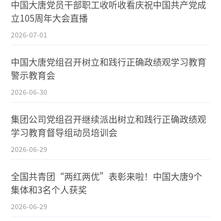
中国大唐党员干部职工收听收看庆祝中国共产党成
立105周年大会直播
2026-07-01
中国大唐党组召开树立和践行正确政绩观学习教育
警示教育会
2026-06-30
集团公司党组召开继续派出树立和践行正确政绩观
学习教育督导组动员培训会
2026-06-29
全国共青团“两红两优”表彰来啦！中国大唐9个
集体和3名个人获奖
2026-06-29