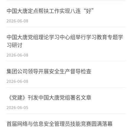
中国大唐定点帮扶工作实现八连“好”
2026-06-08
中国大唐党组理论学习中心组举行学习教育专题学
习研讨
2026-06-08
​集团公司领导开展安全生产督导检查
2026-06-08
《党建》刊发中国大唐党组署名文章
2026-06-05
首届网络与信息安全管理员技能竞赛圆满落幕