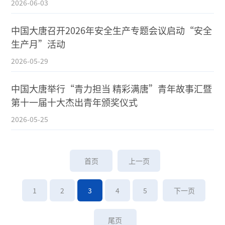
2026-06-03
中国大唐召开2026年安全生产专题会议启动“安全
生产月”活动
2026-05-29
中国大唐举行“青力担当 精彩满唐”青年故事汇暨
第十一届十大杰出青年颁奖仪式
2026-05-25
首页
上一页
1
2
3
4
5
下一页
尾页