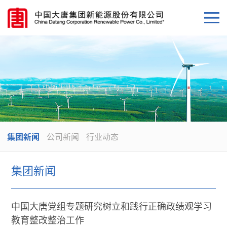
集团新闻
公司新闻
行业动态
集团新闻
中国大唐党组专题研究树立和践行正确政绩观学习
教育整改整治工作