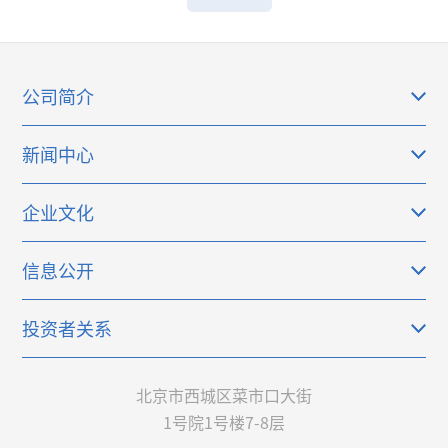
公司简介
新闻中心
企业文化
信息公开
投资者关系
北京市西城区菜市口大街
1号院1号楼7-8层